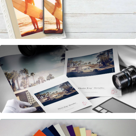
ESCOLHA A SUA!
AS SUAS FOTOS NUMA MOLDURA!
Transforme suas fotos em obras de arte!
Escolha a moldura perfeita e impressão fotográfica.
Receba a sua foto emoldurada pronta para decorar a
sua casa.
ENCOMENDE JÁ!
IMPRESSÃO DE FOTOGRAFIAS