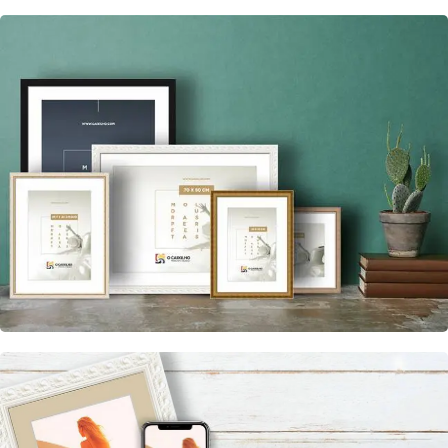
MOLDURAS POR MEDIDA
Introduza a largura e
altura do seu trabalho
encontre várias molduras
à sua medida!
LARGURA
ALTURA
(CM)
(CM)
Ver preços
MOLDURAS STANDARD
Vários tamanhos disponíveis:
A4, A3, 20x15, 20x30, 40x30, etc.