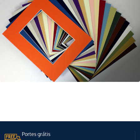
Escolha um dos 7 papeis FineArt Hahnemühle
disponíveis. Valorize as suas imagens com o
melhor papel fotográfico do mundo.
FAÇA JÁ O UPLOAD!
PASSEPARTOUTS POR MEDIDA
Várias cores disponíveis à sua medida!
Personalizar
Portes grátis