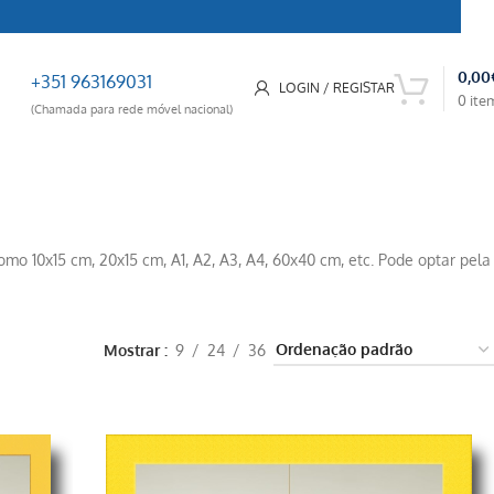
0,00
+351 963169031
LOGIN / REGISTAR
0
ite
(Chamada para rede móvel nacional)
mo 10x15 cm, 20x15 cm, A1, A2, A3, A4, 60x40 cm, etc. Pode optar pela
Mostrar
9
24
36