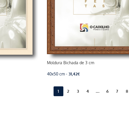
Moldura Bichada de 3 cm
40x50 cm -
31,42
€
1
2
3
4
…
6
7
8