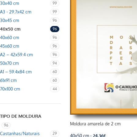
30x40 cm
99
A3 - 29.7x42 cm
99
30x45 cm
96
40x50 cm
96
40x60 cm
96
45x60 cm
96
A2 – 42x59.4 cm
96
50x70 cm
94
A1 – 59.4x84 cm
60
61x91 cm
60
70x100 cm
44
TIPO DE MOLDURA
Moldura amarela de 2 cm
96
Castanhas/Naturais
29
40x50 cm -
24,36
€