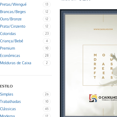
Pretas/Wengué
13
Brancas/Beges
12
Ouro/Bronze
12
Prata/Cinzento
12
Coloridas
23
Criança/Bebé
4
Premium
10
Económicas
28
Molduras de Caixa
2
ESTILO
Simples
26
Trabalhadas
10
Clássicas
45
Moderna
17