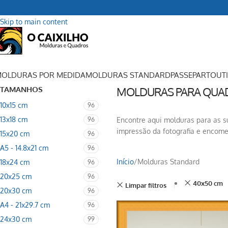
Skip to navigation
Skip to main content
OLDURAS POR MEDIDA
MOLDURAS STANDARD
PASSEPARTOUT
TAMANHOS
MOLDURAS PARA QUA
10x15 cm
96
13x18 cm
96
Encontre aqui molduras para as su
impressão da fotografia e encome
15x20 cm
96
A5 - 14.8x21 cm
96
Início
Molduras Standard
18x24 cm
96
20x25 cm
96
40x50 cm
Limpar filtros
20x30 cm
96
A4 - 21x29.7 cm
96
24x30 cm
99