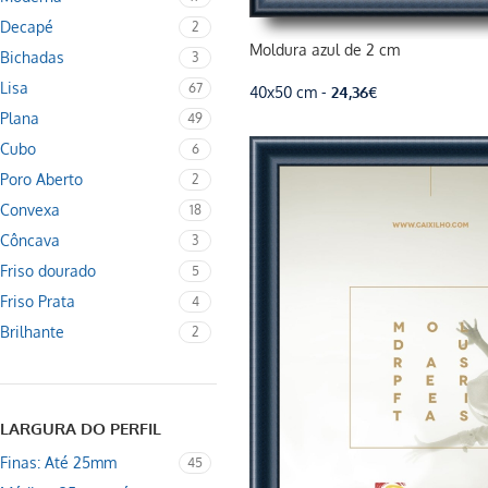
Decapé
2
Moldura azul de 2 cm
Bichadas
3
Lisa
67
40x50 cm -
24,36
€
Plana
49
Cubo
6
Poro Aberto
2
Convexa
18
Côncava
3
Friso dourado
5
Friso Prata
4
Brilhante
2
LARGURA DO PERFIL
Finas: Até 25mm
45