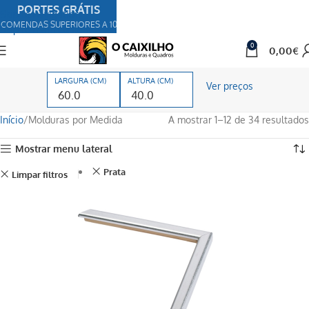
PORTES GRÁTIS
Skip to navigation
COMENDAS SUPERIORES A 100€
Skip to main content
0
0,00
€
LARGURA (CM)
ALTURA (CM)
Ver preços
Início
Molduras por Medida
A mostrar 1–12 de 34 resultados
Mostrar menu lateral
Prata
Limpar filtros