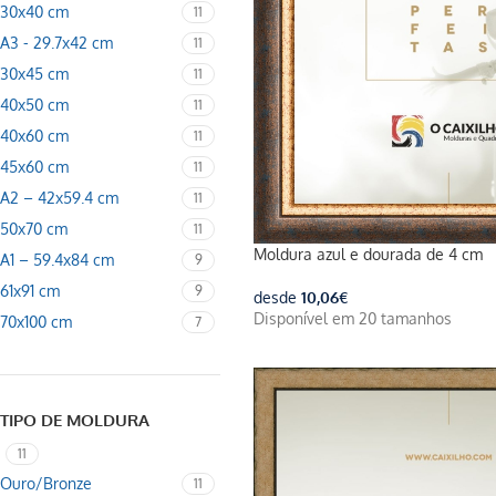
30x40 cm
11
A3 - 29.7x42 cm
11
30x45 cm
11
40x50 cm
11
40x60 cm
11
45x60 cm
11
A2 – 42x59.4 cm
11
50x70 cm
11
Moldura azul e dourada de 4 cm
A1 – 59.4x84 cm
9
61x91 cm
9
desde
10,06
€
Disponível em 20 tamanhos
70x100 cm
7
TIPO DE MOLDURA
11
Ouro/Bronze
11