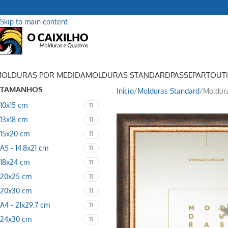
Skip to navigation
Skip to main content
OLDURAS POR MEDIDA
MOLDURAS STANDARD
PASSEPARTOUT
TAMANHOS
Início
Molduras Standard
Moldur
10x15 cm
11
13x18 cm
11
15x20 cm
11
A5 - 14.8x21 cm
11
18x24 cm
11
20x25 cm
11
20x30 cm
11
A4 - 21x29.7 cm
11
24x30 cm
11