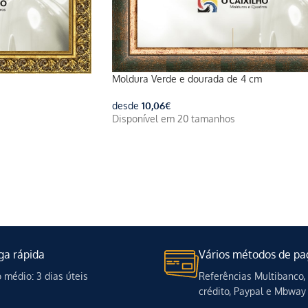
Moldura Verde e dourada de 4 cm
desde
10,06
€
Disponível em 20 tamanhos
ga rápida
Vários métodos de p
médio: 3 dias úteis
Referências Multibanco,
crédito, Paypal e Mbway