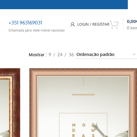
0,00
+351 963169031
LOGIN / REGISTAR
0
ite
(Chamada para rede móvel nacional)
Mostrar
9
24
36