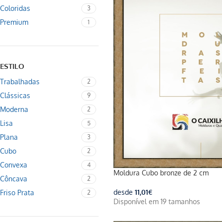
Coloridas
3
Premium
1
ESTILO
Trabalhadas
2
Clássicas
9
Moderna
2
Lisa
5
Plana
3
Cubo
2
Convexa
4
Moldura Cubo bronze de 2 cm
Côncava
2
desde
11,01
€
Friso Prata
2
Disponível em 19 tamanhos