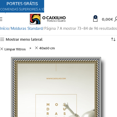
PORTES GRÁTIS
Skip to navigation
COMENDAS SUPERIORES A 100€
Skip to main content
0
0,00
€
Início
Molduras Standard
Página 7
A mostrar 73–84 de 96 resultados
Mostrar menu lateral
40x60 cm
Limpar filtros