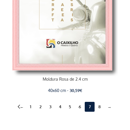
Moldura Rosa de 2.4 cm
40x60 cm -
30,59
€
←
1
2
3
4
5
6
7
8
→