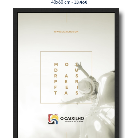
40x60 cm -
33,46
€