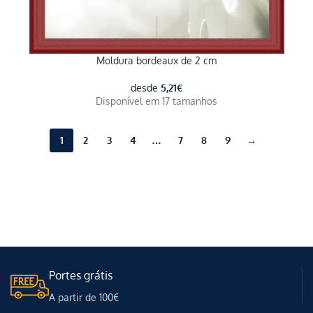
Moldura bordeaux de 2 cm
desde
5,21
€
Disponível em 17 tamanhos
1
2
3
4
…
7
8
9
→
Portes grátis
A partir de 100€