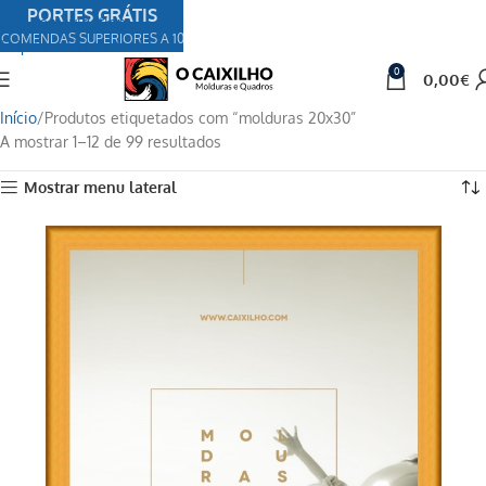
PORTES GRÁTIS
Skip to navigation
COMENDAS SUPERIORES A 100€
Skip to main content
0
0,00
€
Início
Produtos etiquetados com “molduras 20x30”
A mostrar 1–12 de 99 resultados
Mostrar menu lateral