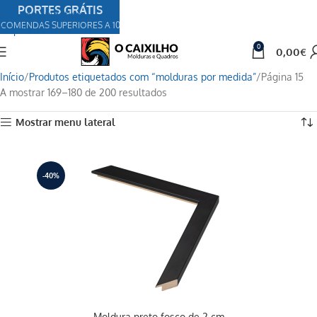
PORTES GRÁTIS
Skip to navigation
COMENDAS SUPERIORES A 100€
Skip to main content
0
0,00
€
Início
Produtos etiquetados com “molduras por medida”
Página 15
A mostrar 169–180 de 200 resultados
Mostrar menu lateral
-40%
Moldura preto fosco de 2 cm