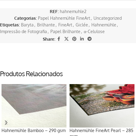
REF:
hahnemuhle2
Categorias:
Papel Hahnemühle FineArt
,
Uncategorized
Etiquetas:
Baryta
,
Brilhante
,
FineArt
,
Giclée
,
Hahnemühle
,
Impressão de Fotografia
,
Papel Brilhante
,
α-Celulose
Share:
Produtos Relacionados
Hahnemühle Bamboo – 290 gsm
Hahnemühle FineArt Pearl – 285