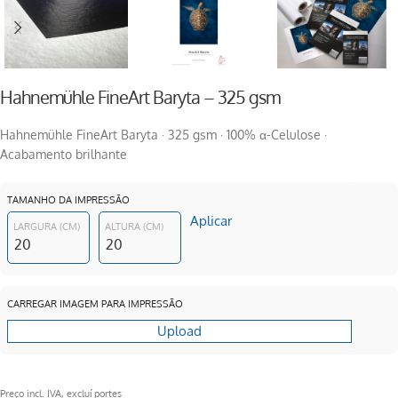
Hahnemühle FineArt Baryta – 325 gsm
Hahnemühle FineArt Baryta · 325 gsm · 100% α-Celulose ·
Acabamento brilhante
TAMANHO DA IMPRESSÃO
Aplicar
LARGURA (CM)
ALTURA (CM)
CARREGAR IMAGEM PARA IMPRESSÃO
Upload
Preço incl. IVA, excluí portes