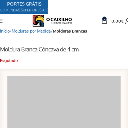
PORTES GRÁTIS
Skip to navigation
COMENDAS SUPERIORES A 100€
Skip to main content
0
0,00
€
Início
Molduras por Medida
Molduras Brancas
Moldura Branca Côncava de 4 cm
Esgotado