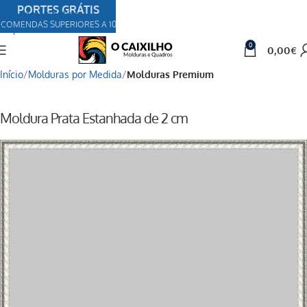
PORTES GRÁTIS
Skip to navigation
COMENDAS SUPERIORES A 100€
Skip to main content
0
0,00
€
Início
Molduras por Medida
Molduras Premium
Moldura Prata Estanhada de 2 cm