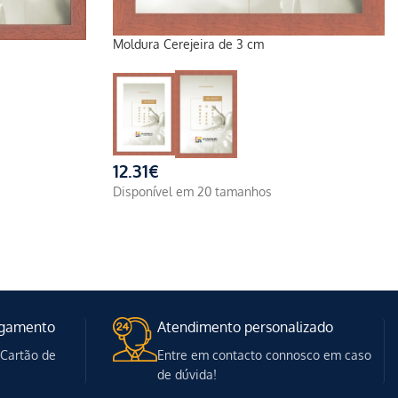
Moldura Cerejeira de 3 cm
12.31
€
Disponível em 20 tamanhos
agamento
Atendimento personalizado
 Cartão de
Entre em contacto connosco em caso
de dúvida!