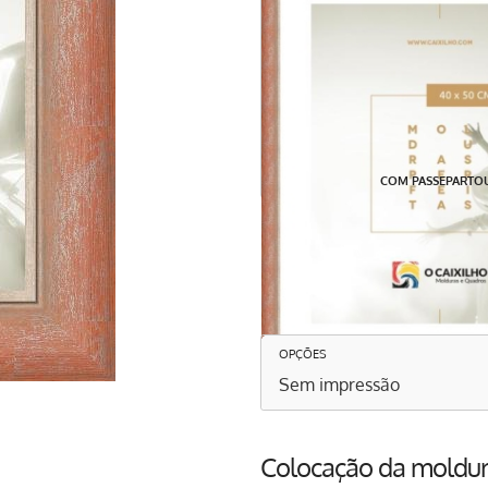
COM PASSEPARTO
Pretende impressão?
Encomende uma moldura para um 
imprimirmos em papel e entrega
OPÇÕES
Colocação da moldu