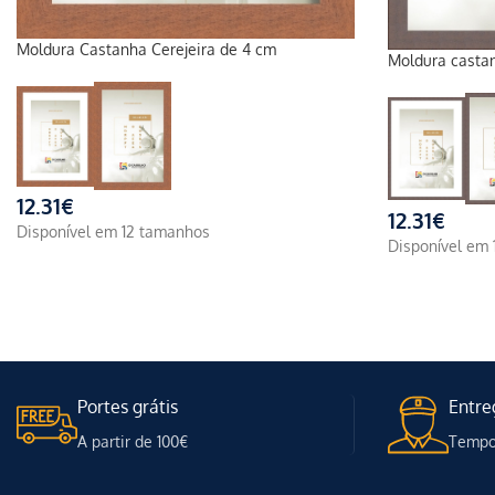
Moldura Castanha Cerejeira de 4 cm
Moldura casta
12.31
€
12.31
€
Disponível em 12 tamanhos
Disponível em
Portes grátis
Entre
A partir de 100€
Tempo 