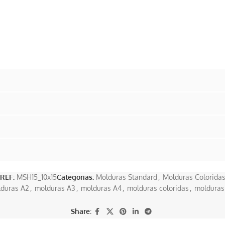
REF:
MSH15_10x15
Categorias:
Molduras Standard
,
Molduras Colorida
duras A2
,
molduras A3
,
molduras A4
,
molduras coloridas
,
molduras
Share: