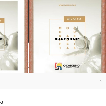
UT
SEM PASSEPARTOUT
trabalho que já possui ou carregue uma fotografia para nós
mos o quadro pronto para si.
ra