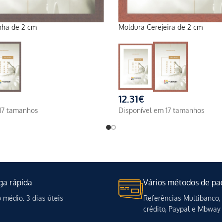
nha de 2 cm
Moldura Cerejeira de 2 cm
12.31
€
 17 tamanhos
Disponível em 17 tamanhos
ga rápida
Vários métodos de p
médio: 3 dias úteis
Referências Multibanco,
crédito, Paypal e Mbway