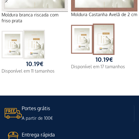
Moldura Castanha Avelã de 2 cm
Moldura branca riscada com
friso prata
10.19
€
10.19
€
Disponível em 17 tamanhos
Disponível em 11 tamanhos
Portes grátis
A partir de 100€
Entrega rápida